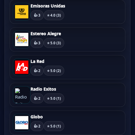
Emisoras Unidas
👍 3
⭐ 4.0 (3)
Estereo Alegre
👍 3
⭐ 5.0 (3)
La Red
👍 2
⭐ 5.0 (2)
Radio Exitos
👍 2
⭐ 5.0 (1)
Globo
👍 2
⭐ 5.0 (1)