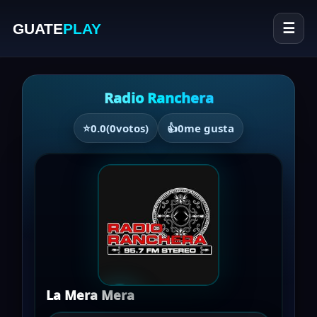
GUATE
PLAY
☰
Radio Ranchera
⭐
0.0
(
0
votos)
👍
0
me gusta
La Mera Mera
▶