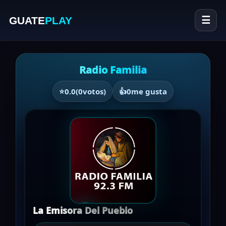
GUATE
PLAY
☰
Radio Familia
⭐
0.0
(
0
votos)
👍
0
me gusta
La Emisora Del Pueblo
▶