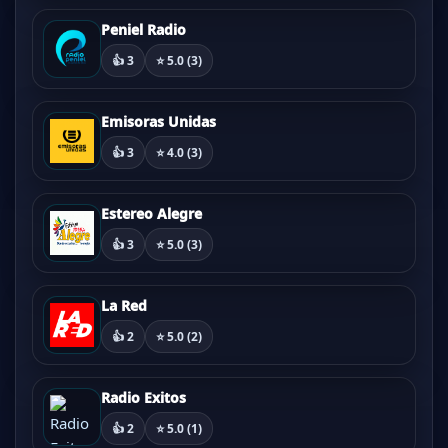
Peniel Radio
👍 3
⭐ 5.0 (3)
Emisoras Unidas
👍 3
⭐ 4.0 (3)
Estereo Alegre
👍 3
⭐ 5.0 (3)
La Red
👍 2
⭐ 5.0 (2)
Radio Exitos
👍 2
⭐ 5.0 (1)