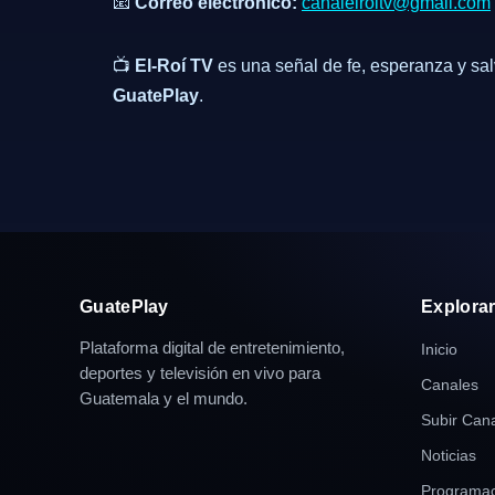
📧
Correo electrónico:
canalelroitv@gmail.com
📺
El-Roí TV
es una señal de fe, esperanza y sal
GuatePlay
.
GuatePlay
Explora
Plataforma digital de entretenimiento,
Inicio
deportes y televisión en vivo para
Canales
Guatemala y el mundo.
Subir Can
Noticias
Programac