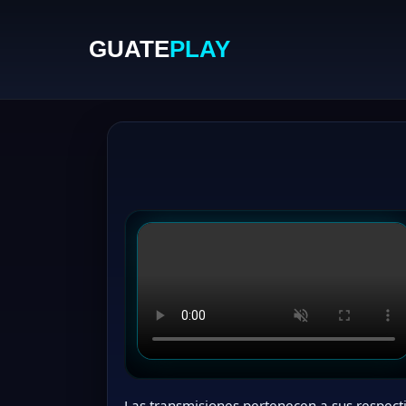
GUATE
PLAY
Las transmisiones pertenecen a sus respecti