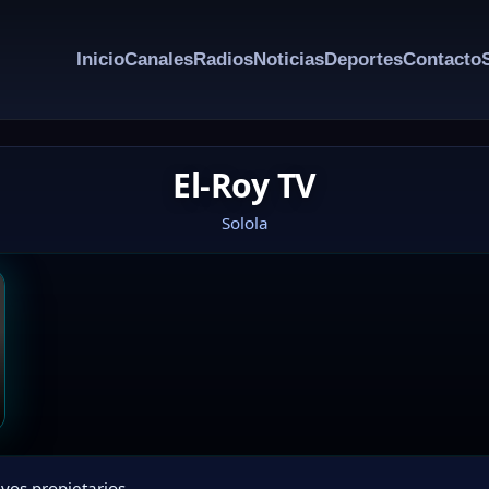
Inicio
Canales
Radios
Noticias
Deportes
Contacto
El-Roy TV
Solola
vos propietarios.