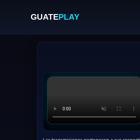
GUATE
PLAY
Las transmisiones pertenecen a sus respecti