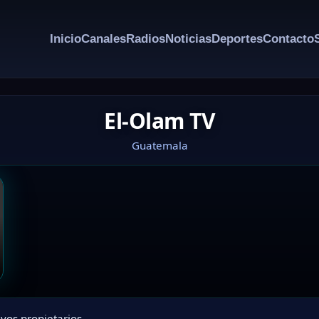
Inicio
Canales
Radios
Noticias
Deportes
Contacto
El-Olam TV
Guatemala
vos propietarios.