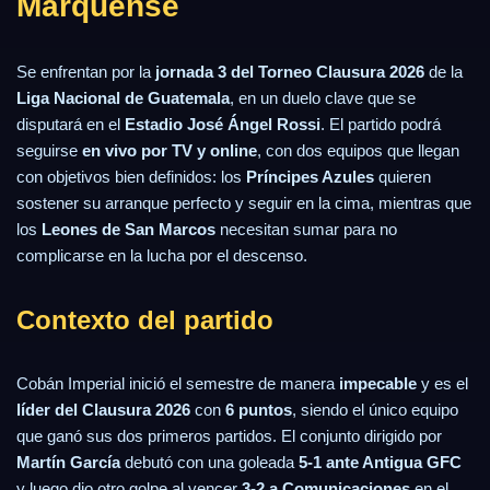
Marquense
Se enfrentan por la
jornada 3 del Torneo Clausura 2026
de la
Liga Nacional de Guatemala
, en un duelo clave que se
disputará en el
Estadio José Ángel Rossi
. El partido podrá
seguirse
en vivo por TV y online
, con dos equipos que llegan
con objetivos bien definidos: los
Príncipes Azules
quieren
sostener su arranque perfecto y seguir en la cima, mientras que
los
Leones de San Marcos
necesitan sumar para no
complicarse en la lucha por el descenso.
Contexto del partido
Cobán Imperial inició el semestre de manera
impecable
y es el
líder del Clausura 2026
con
6 puntos
, siendo el único equipo
que ganó sus dos primeros partidos. El conjunto dirigido por
Martín García
debutó con una goleada
5-1 ante Antigua GFC
y luego dio otro golpe al vencer
3-2 a Comunicaciones
en el