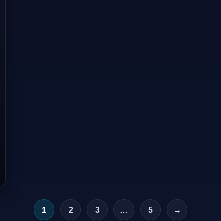
1
2
3
…
5
→