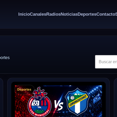
Inicio
Canales
Radios
Noticias
Deportes
Contacto
portes
Deportes