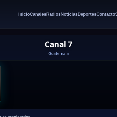
Inicio
Canales
Radios
Noticias
Deportes
Contacto
Canal 7
Guatemala
vos propietarios.