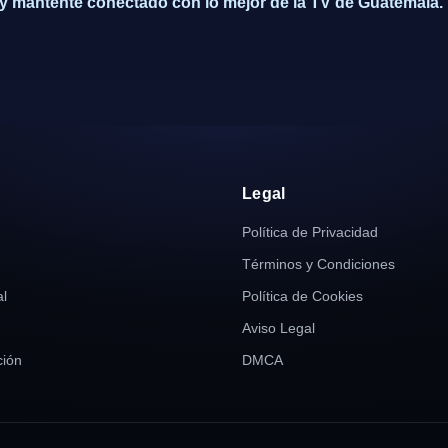
y y mantente conectado con lo mejor de la TV de Guatemala.
r
Legal
Política de Privacidad
Términos y Condiciones
al
Política de Cookies
Aviso Legal
ión
DMCA