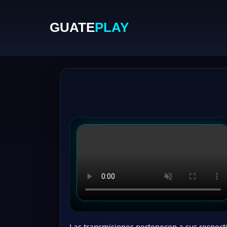
GUATE
PLAY
Las transmisiones pertenecen a sus respecti