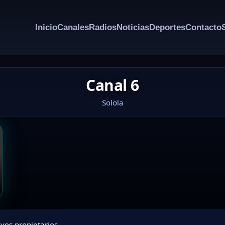
Inicio
Canales
Radios
Noticias
Deportes
Contacto
Canal 6
Solola
vos propietarios.