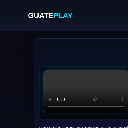
GUATE
PLAY
Las transmisiones pertenecen a sus respecti